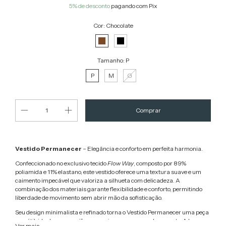
5% de desconto
pagando com Pix
Cor:
Chocolate
Tamanho:
P
P
M
G
Vestido Permanecer
– Elegância e conforto em perfeita harmonia.
Confeccionado no exclusivo tecido
Flow Way
, composto por 89%
poliamida e 11% elastano, este vestido oferece uma textura suave e um
caimento impecável que valoriza a silhueta com delicadeza. A
combinação dos materiais garante flexibilidade e conforto, permitindo
liberdade de movimento sem abrir mão da sofisticação.
Seu design minimalista e refinado torna o Vestido Permanecer uma peça
versátil, ideal para ocasiões que exigem presença e bom gosto. A leveza
Ver mais