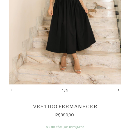
1
/
5
VESTIDO PERMANECER
R$399,90
5
x de
R$79,98
sem juros