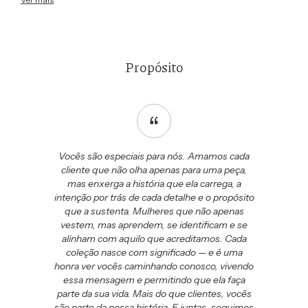
do tecido proporciona frescor, enquanto o toque elástico realça a forma
natural do corpo, criando um visual elegante e moderno.
Invista em um look que permanece na memória, unindo estilo, qualidade
e exclusividade com o Vestido Permanecer.
Propósito
Vocês são especiais para nós. Amamos cada
cliente que não olha apenas para uma peça,
mas enxerga a história que ela carrega, a
intenção por trás de cada detalhe e o propósito
que a sustenta. Mulheres que não apenas
vestem, mas aprendem, se identificam e se
alinham com aquilo que acreditamos. Cada
coleção nasce com significado — e é uma
honra ver vocês caminhando conosco, vivendo
essa mensagem e permitindo que ela faça
parte da sua vida. Mais do que clientes, vocês
são parte da nossa história. E juntas, seguimos