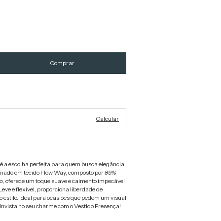
Alterar CEP
Calcular
é a escolha perfeita para quem busca elegância
onado em tecido Flow Way, composto por
89%
o
, oferece um toque suave e caimento impecável
 Leve e flexível, proporciona liberdade de
estilo. Ideal para ocasiões que pedem um visual
 Invista no seu charme com o Vestido Presença!