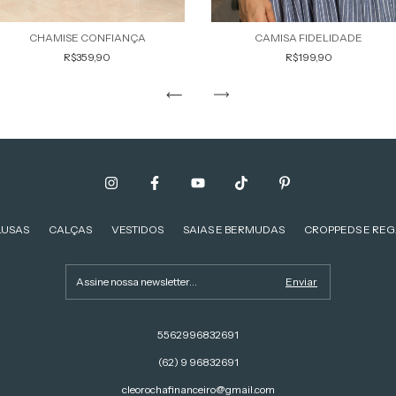
CHAMISE CONFIANÇA
CAMISA FIDELIDADE
R$359,90
R$199,90
LUSAS
CALÇAS
VESTIDOS
SAIAS E BERMUDAS
CROPPEDS E REG
5562996832691
(62) 9 96832691
cleorochafinanceiro@gmail.com