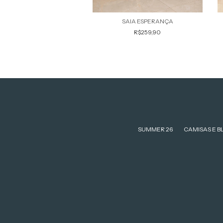
COLETE PAZ
SAIA ESPERANÇA
R$239,90
R$259,90
SUMMER 26
CAMISAS E B