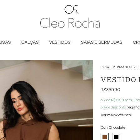
LUSAS
CALÇAS
VESTIDOS
SAIAS E BERMUDAS
CR
Início
.
PERMANECER
.
VESTIDO
R$359,90
5
x de
R$71,98
sem juro
5% de desconto
pagando
Ver mais detalhes
Cor:
Chocolate