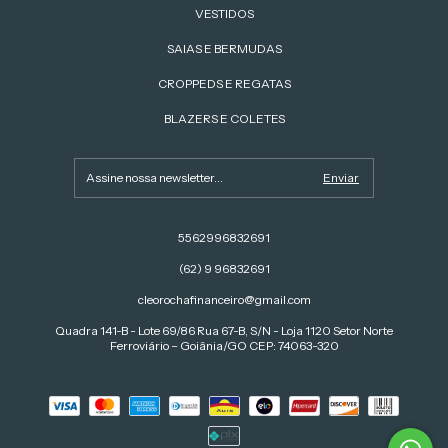
VESTIDOS
SAIAS E BERMUDAS
CROPPEDS E REGATAS
BLAZERS E COLETES
5562996832691
(62) 9 96832691
cleorochafinanceiro@gmail.com
Quadra 141-B - Lote 69/86 Rua 67-B, S/N - Loja 1120 Setor Norte
Ferroviário – Goiânia/GO CEP: 74063-320